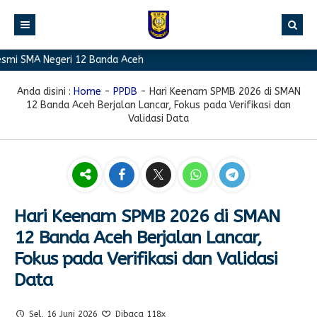
 SMA Negeri 12 Banda Aceh
BERANDA
PROFIL
Anda disini :
Home
-
PPDB
-
Hari Keenam SPMB 2026 di SMAN
12 Banda Aceh Berjalan Lancar, Fokus pada Verifikasi dan
BERITA
Sambutan Kepala Sekolah
Validasi Data
PROGRAM
Sejarah Singkat
Berita Prestasi
PRESTASI
Visi & Misi
Berita Sekolah
Kurikulum
FASILITAS
Akreditasi
Artikel
Ekstrakurikuler
Hari Keenam SPMB 2026 di SMAN
GALERI
Struktur Organisasi
Blog Guru
Pramuka
12 Banda Aceh Berjalan Lancar,
PPDB
Pengumuman
FOTO
Sekolah
PMR
Fokus pada Verifikasi dan Validasi
Data
DOWNLOAD
Agenda
VIDEO
Komite
Klub Bahasa
TAUTAN
Osis
Design Grafis
Sel, 16 Juni 2026
Dibaca 118x