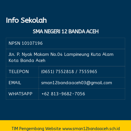
Info Sekolah
SMA NEGERI 12 BANDA ACEH
NPSN
10107196
Jln. P. Nyak Makam No.04 Lampineung Kuta Alam
Kota Banda Aceh
TELEPON
(0651) 7552818 / 7555965
EMAIL
sman12bandaaceh03@gmail.com
WHATSAPP
+62 813-9682-7056
TIM Pengembang Website www.sman12bandaaceh.sch.id