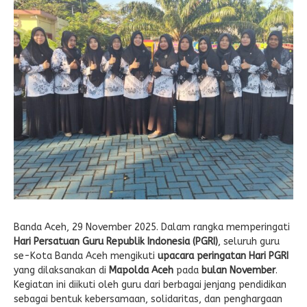
E-LEARNING
Ekonomi Kreatif
ABSENSI
Absensi Guru
Banda Aceh, 29 November 2025. Dalam rangka memperingati
Hari Persatuan Guru Republik Indonesia (PGRI)
, seluruh guru
se-Kota Banda Aceh mengikuti
upacara peringatan Hari PGRI
yang dilaksanakan di
Mapolda Aceh
pada
bulan November
.
Kegiatan ini diikuti oleh guru dari berbagai jenjang pendidikan
sebagai bentuk kebersamaan, solidaritas, dan penghargaan