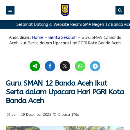
Selamat Datang di Website Resmi SMA Negeri 12 Banda Aceh
BERANDA
PROFIL
Anda disini :
Home
-
Berita Sekolah
-
Guru SMAN 12 Banda
Aceh Ikut Serta dalam Upacara Hari PGRI Kota Banda Aceh
BERITA
Sambutan Kepala Sekolah
PROGRAM
Sejarah Singkat
Berita Prestasi
PRESTASI
Visi & Misi
Berita Sekolah
Kurikulum
FASILITAS
Akreditasi
Artikel
Ekstrakurikuler
Guru SMAN 12 Banda Aceh Ikut
Serta dalam Upacara Hari PGRI Kota
GALERI
Struktur Organisasi
Blog Guru
Pramuka
Banda Aceh
PPDB
Pengumuman
FOTO
Sekolah
PMR
DOWNLOAD
Agenda
VIDEO
Komite
Klub Bahasa
Jum, 19 Desember 2025
Dibaca 176x
TAUTAN
Osis
Design Grafis