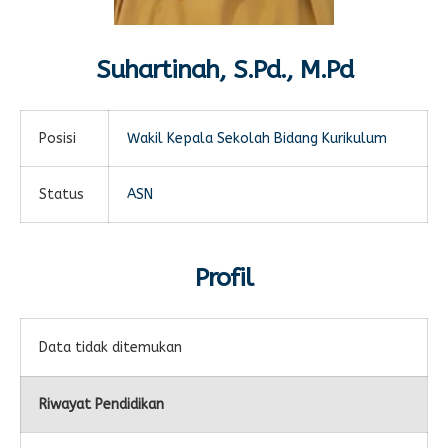
E-LEARNING
Ekonomi Kreatif
ABSENSI
Suhartinah, S.Pd., M.Pd
Absensi Guru
Posisi
Wakil Kepala Sekolah Bidang Kurikulum
Status
ASN
Profil
Data tidak ditemukan
Riwayat Pendidikan