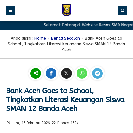
Selamat Datang di Website Resmi SMA Negeri 1
BERANDA
PROFIL
Anda disini :
Home
-
Berita Sekolah
-
Bank Aceh Goes to
School, Tingkatkan Literasi Keuangan Siswa SMAN 12 Banda
BERITA
Sambutan Kepala Sekolah
Aceh
PROGRAM
Sejarah Singkat
Berita Prestasi
PRESTASI
Visi & Misi
Berita Sekolah
Kurikulum
FASILITAS
Akreditasi
Artikel
Ekstrakurikuler
Bank Aceh Goes to School,
GALERI
Struktur Organisasi
Blog Guru
Pramuka
Tingkatkan Literasi Keuangan Siswa
PPDB
Pengumuman
FOTO
Sekolah
PMR
SMAN 12 Banda Aceh
DOWNLOAD
Agenda
VIDEO
Komite
Klub Bahasa
Jum, 13 Februari 2026
Dibaca 132x
TAUTAN
Osis
Design Grafis